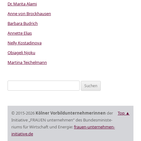
Dr. Marita Alami
Anne von Brockhausen
Barbara Budrich
Annette Elias
Nelly Kostadinova
Obiageli Njoku
Martina Teichelmann
S
u
c
h
© 2015-2026
Kölner Vorbildunternehmerinnen
der
Top ▲
e
Initiative „FRAUEN unternehmen“
des Bundes­mi­nis­te­
n
ri­ums für Wirtschaft und Energie:
frauen-unternehmen-
n
initiative.de
a