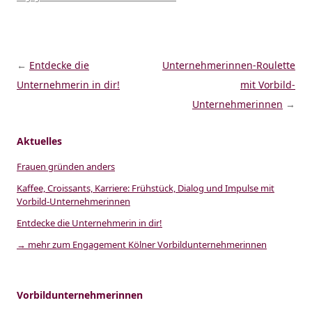
Beitragsnavigation
←
Entdecke die
Unternehmerinnen-Roulette
Unternehmerin in dir!
mit Vorbild-
Unternehmerinnen
→
Aktuelles
Frauen gründen anders
Kaffee, Croissants, Karriere: Frühstück, Dialog und Impulse mit
Vorbild-Unternehmerinnen
Entdecke die Unternehmerin in dir!
→ mehr zum Engagement Kölner Vorbildunternehmerinnen
Vorbildunternehmerinnen